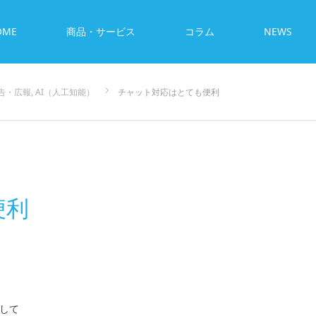
OME
商品・サービス
コラム
NEWS
告・広報
,
AI（人工知能）
チャット対応はとても便利
便利
して