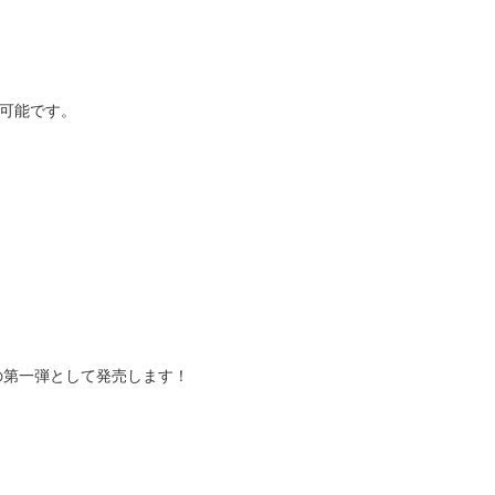
ば可能です。
t」の第一弾として発売します！