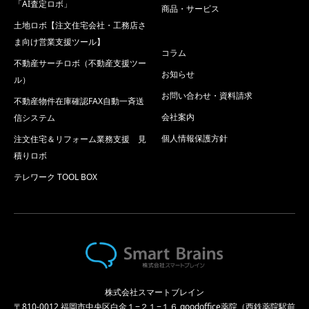
「AI査定ロボ」
商品・サービス
土地ロボ【注文住宅会社・工務店さ
ま向け営業支援ツール】
コラム
不動産サーチロボ（不動産支援ツー
お知らせ
ル）
お問い合わせ・資料請求
不動産物件在庫確認FAX自動一斉送
会社案内
信システム
個人情報保護方針
注文住宅＆リフォーム業務支援 見
積りロボ
テレワーク TOOL BOX
株式会社スマートブレイン
〒810-0012 福岡市中央区白金１−２１−１６ goodoffice薬院（西鉄薬院駅前